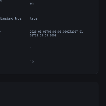
le
en
tandard: true.
true
-
2026-01-01T00:00:00.000Z|2027-01-
01T23:59:59.000Z
1
10