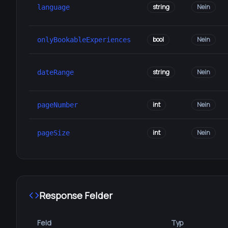
string
Nein
language
bool
Nein
onlyBookableExperiences
string
Nein
dateRange
int
Nein
pageNumber
int
Nein
pageSize
Response Felder
Feld
Typ