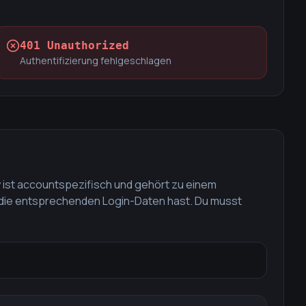
401 Unauthorized
Authentifizierung fehlgeschlagen
y ist accountspezifisch und gehört zu einem
u die entsprechenden Login-Daten hast. Du musst