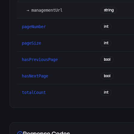
string
→ managementUrl
int
pageNumber
int
pageSize
bool
hasPreviousPage
bool
hasNextPage
int
totalCount
Response Codes